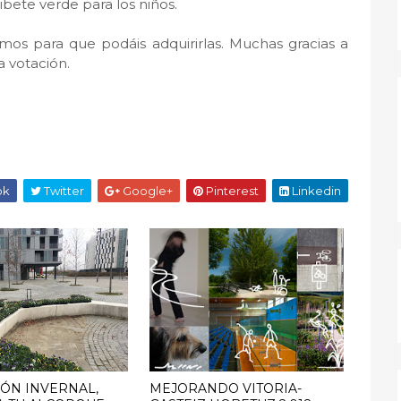
ibete verde para los niños.
emos para que podáis adquirirlas. Muchas gracias a
a votación.
ok
Twitter
Google+
Pinterest
Linkedin
ÓN INVERNAL,
MEJORANDO VITORIA-