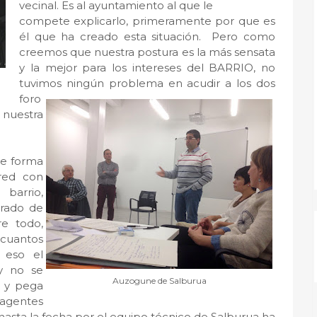
vecinal. Es al ayuntamiento al que le
compete explicarlo, primeramente por que es
él que ha creado esta situación. Pero como
creemos que nuestra postura es la más sensata
y la mejor para los intereses del BARRIO, no
tuvimos ningún problema en acudir a los dos
foro
s nuestra
de forma
 red con
 barrio,
rado de
re todo,
 cuantos
 eso el
y no se
Auzogune de Salburua
a y pega
 agentes
o hasta la fecha por el equipo técnico de Salburua ha