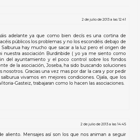
2 de julio de 2013 a las 12:41
gáis adelante ya que como bien decís es una cortina de
acéis públicos los problemas y no los escondéis debajo de
n Salburua hay mucho que sacar a la luz pero el origen de
ni nuestra asociación Burdinbide ( yo ya me siento como
ión del ayuntamiento y el poco control sobre los fondos
ente de la asociación, Joseba, ha sido buscando soluciones
s nosotros. Gracias una vez mas por dar la cara y por pedir
 salburua vivamos en mejores condiciones. Ojala, que los
itoria-Gasteiz, trabajaran como lo hacen las asociaciones.
2 de julio de 2013 a las 14:45
e aliento. Mensajes así son los que nos animan a seguir