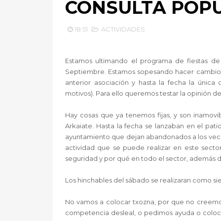
CONSULTA POP
18:51
ACTIVIDADES
Estamos ultimando el programa de fiestas de S
Septiembre. Estamos sopesando hacer cambios co
anterior asociación y hasta la fecha la única o
motivos). Para ello queremos testar la opinión de
Hay cosas que ya tenemos fijas, y son inamovibl
Arkaiate. Hasta la fecha se lanzaban en el pati
ayuntamiento que dejan abandonados a los vecin
actividad que se puede realizar en este secto
seguridad y por qué en todo el sector, además d
Los hinchables del sábado se realizaran como s
No vamos a colocar txozna, por que no creemos 
competencia desleal, o pedimos ayuda o colocamo