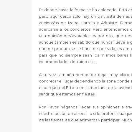
Es donde hasta la fecha se ha colocado. Está en
pero aquí cerca sólo hay un bar, está demasi
vecinos/as de Izarra, Larrein y Arkaiate. De
acercarse a los conciertos. Pero entendemos 
una opinión desfavorable, es por ello, que de
aunque también es sabido que nunca llueve a gu
que de producirse se haría de por vida, estamo
para que no siempre sean los mismos bares los
incomodidades del ruido etc.
A su vez también hemos de dejar muy claro q
concretar el lugar dependiendo la zona donde se
el parque del Este o en la mediana de la avenida 
sentir que estamos en fiestas.
Por Favor háganos llegar sus opiniones a tra
nuestro buzón en el local o si lo preferís cualq
de las fiestas, así que animaros y participar. Much