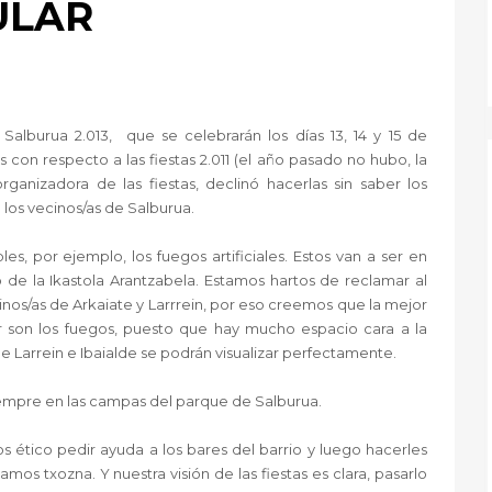
ULAR
alburua 2.013, que se celebrarán los días 13, 14 y 15 de
n respecto a las fiestas 2.011 (el año pasado no hubo, la
rganizadora de las fiestas, declinó hacerlas sin saber los
 los vecinos/as de Salburua.
es, por ejemplo, los fuegos artificiales. Estos van a ser en
o de la Ikastola Arantzabela. Estamos hartos de reclamar al
os/as de Arkaiate y Larrrein, por eso creemos que la mejor
r son los fuegos, puesto que hay mucho espacio cara a la
e Larrein e Ibaialde se podrán visualizar perfectamente.
iempre en las campas del parque de Salburua.
ético pedir ayuda a los bares del barrio y luego hacerles
s txozna. Y nuestra visión de las fiestas es clara, pasarlo